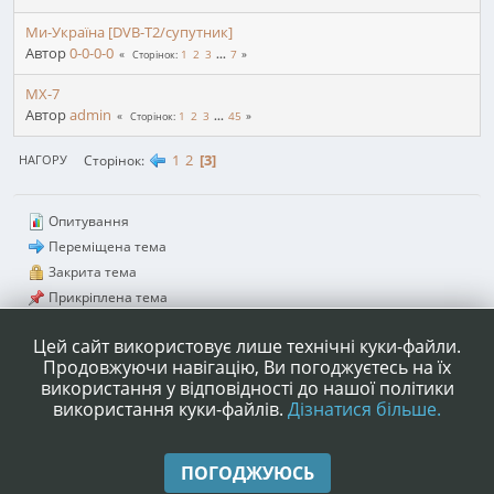
Ми-Україна [DVB-T2/супутник]
Автор
0-0-0-0
1
2
3
...
7
Сторінок
МХ-7
Автор
admin
1
2
3
...
45
Сторінок
1
2
3
Сторінок
НАГОРУ
Опитування
Переміщена тема
Закрита тема
Прикріплена тема
Тема, яку ви відстежуєте
Цей сайт використовує лише технічні куки-файли.
Продовжуючи навігацію, Ви погоджуєтесь на їх
використання у відповідності до нашої політики
використання куки-файлів.
Дізнатися більше.
|
|
Допомога
Умови та правила
Нагору ▲
ПОГОДЖУЮСЬ
,
SMF 2.1.4 © 2023
Simple Machines