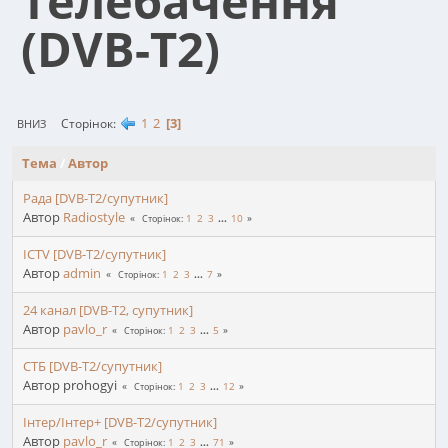
телебачення
(DVB-T2)
1
2
3
Сторінок
ВНИЗ
Тема
/
Автор
Рада [DVB-T2/супутник]
Автор
Radiostyle
1
2
3
...
10
Сторінок
ICTV [DVB-T2/супутник]
Автор
admin
1
2
3
...
7
Сторінок
24 канал [DVB-T2, супутник]
Автор
pavlo_r
1
2
3
...
5
Сторінок
СТБ [DVB-T2/супутник]
Автор prohogyi
1
2
3
...
12
Сторінок
Інтер/Інтер+ [DVB-T2/супутник]
Автор
pavlo_r
1
2
3
...
71
Сторінок