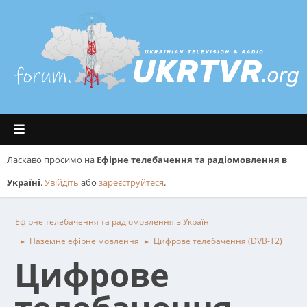
Ласкаво просимо на
Ефірне телебачення та радіомовлення в
Україні
.
Увійдіть
або
зареєструйтеся
.
Ефірне телебачення та радіомовлення в Україні
Наземне ефірне мовлення
Цифрове телебачення (DVB-T2)
►
►
Цифрове