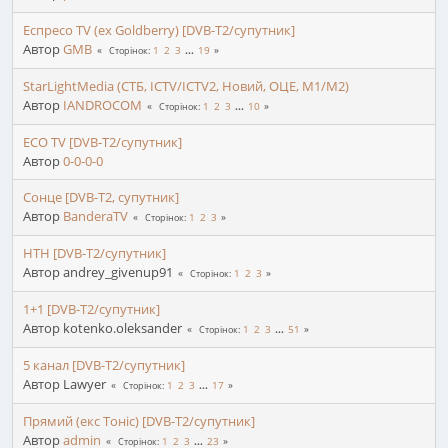
Еспресо TV (ex Goldberry) [DVB-T2/супутник]
Автор
GMB
1
2
3
...
19
Сторінок
StarLightMedia (СТБ, ICTV/ICTV2, Новий, ОЦЕ, М1/М2)
Автор
IANDROCOM
1
2
3
...
10
Сторінок
ECO TV [DVB-T2/супутник]
Автор
0-0-0-0
Сонце [DVB-T2, супутник]
Автор
BanderaTV
1
2
3
Сторінок
НТН [DVB-T2/супутник]
Автор andrey_givenup91
1
2
3
Сторінок
1+1 [DVB-T2/супутник]
Автор kotenko.oleksander
1
2
3
...
51
Сторінок
5 канал [DVB-T2/супутник]
Автор Lawyer
1
2
3
...
17
Сторінок
Прямий (екс Тоніс) [DVB-T2/супутник]
Автор
admin
1
2
3
...
23
Сторінок